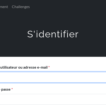
ement
Challenges
S'identifier
utilisateur ou adresse e-mail
*
 passe
*